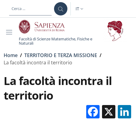
Salta al contenuto principale
Skip to footer content
IT
SELETTORE LINGUA: CURREN
Facoltà di Scienze Matematiche, Fisiche e
Naturali
Briciole di pane
Home
/
TERRITORIO E TERZA MISSIONE
/
La facoltà incontra il territorio
La facoltà incontra il
territorio
Facebo
X