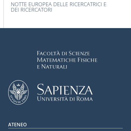
NOTTE EUROPEA DELLE RICERCATRICI E
DEI RICERCATORI
Footer menu
ATENEO