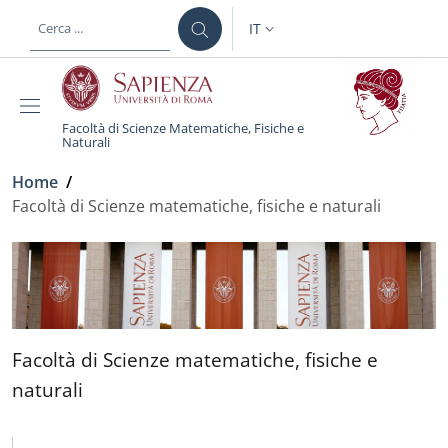
Salta al contenuto principale
Skip to footer content
IT
SELETTORE LINGUA: CURREN
Facoltà di Scienze Matematiche, Fisiche e
Naturali
Briciole di pane
Home
/
Facoltà di Scienze matematiche, fisiche e naturali
Facoltà di Scienze matema
Facoltà di Scienze matematiche, fisiche e
naturali