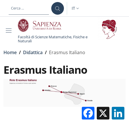
Salta al contenuto principale
Skip to footer content
IT
SELETTORE LINGUA: CURREN
Facoltà di Scienze Matematiche, Fisiche e
Naturali
Briciole di pane
Home
/
Didattica
/
Erasmus Italiano
Erasmus Italiano
Facebo
X