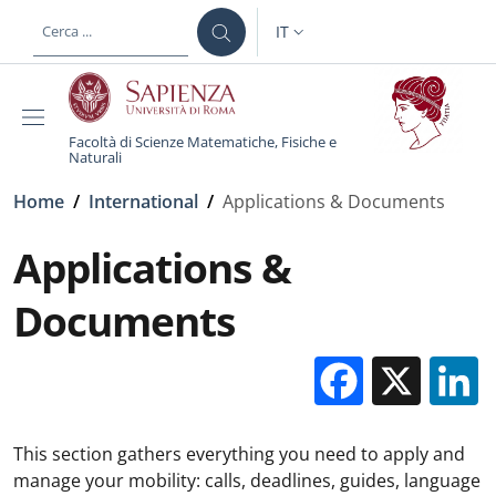
Salta al contenuto principale
Skip to footer content
IT
SELETTORE LINGUA: CURREN
Facoltà di Scienze Matematiche, Fisiche e
Naturali
Briciole di pane
Home
/
International
/
Applications & Documents
Applications &
Documents
Facebo
X
This section gathers everything you need to apply and
manage your mobility: calls, deadlines, guides, language