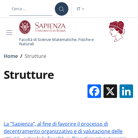
Salta al contenuto principale
Skip to footer content
IT
SELETTORE LINGUA: CURREN
Facoltà di Scienze Matematiche, Fisiche e
Naturali
Briciole di pane
Home
/
Strutture
Strutture
Facebo
X
La “Sapienza”, al fine di favorire il processo di
decentramento organizzativo e di valutazione delle