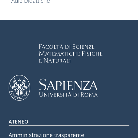
Aule Didattiche
Footer menu
ATENEO
Amministrazione trasparente