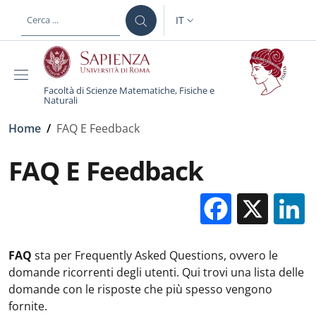
Salta al contenuto principale
Skip to footer content
IT
SELETTORE LINGUA: CURREN
Facoltà di Scienze Matematiche, Fisiche e
Naturali
Briciole di pane
Home
/
FAQ E Feedback
FAQ E Feedback
Facebo
X
FAQ
sta per Frequently Asked Questions, ovvero le
domande ricorrenti degli utenti. Qui trovi una lista delle
domande con le risposte che più spesso vengono
fornite.