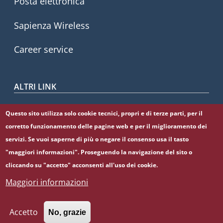
Posta elettronica
Sapienza Wireless
Career service
ALTRI LINK
CIAO
Questo sito utilizza solo cookie tecnici, propri e di terze parti, per il
corretto funzionamento delle pagine web e per il miglioramento dei
Sapienza Store
servizi. Se vuoi saperne di più o negare il consenso usa il tasto
"maggiori informazioni". Proseguendo la navigazione del sito o
cliccando su "accetto" acconsenti all'uso dei cookie.
Maggiori informazioni
© Sapienza Università di Roma - Piazzale Aldo Moro 5,
00185 Roma - (+39) 06 49911 - C.F.: 80209930587 - P. Iva:
02133771002
Accetto
No, grazie