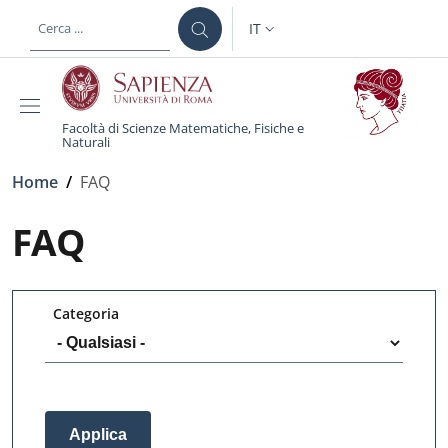
Salta al contenuto principale
Skip to footer content
IT
SELETTORE LINGUA: CURREN
Facoltà di Scienze Matematiche, Fisiche e
Naturali
Briciole di pane
Home
/
FAQ
FAQ
Categoria