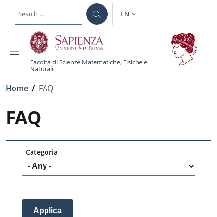
Skip to main content
Skip to footer content
EN
LANGUAGE SWITCHER: CURR
Facoltà di Scienze Matematiche, Fisiche e
Naturali
Breadcrumb
Home
/
FAQ
FAQ
Categoria