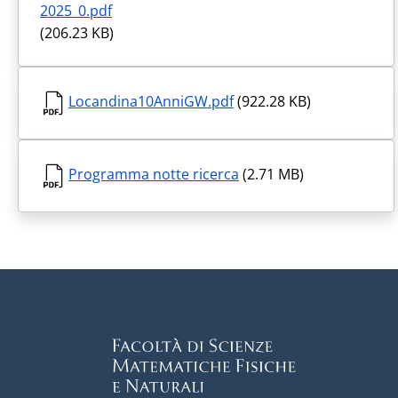
2025_0.pdf
(206.23 KB)
Locandina10AnniGW.pdf
(922.28 KB)
Programma notte ricerca
(2.71 MB)