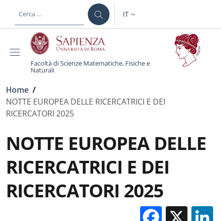
Salta al contenuto principale
Skip to footer content
IT
SELETTORE LINGUA: CURREN
Facoltà di Scienze Matematiche, Fisiche e
Naturali
Briciole di pane
Home
/
NOTTE EUROPEA DELLE RICERCATRICI E DEI
RICERCATORI 2025
NOTTE EUROPEA DELLE
RICERCATRICI E DEI
RICERCATORI 2025
Facebo
X