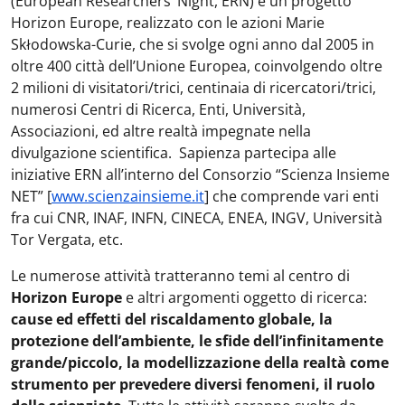
(European Researchers’ Night, ERN) è un progetto
Horizon Europe, realizzato con le azioni Marie
Skłodowska-Curie, che si svolge ogni anno dal 2005 in
oltre 400 città dell’Unione Europea, coinvolgendo oltre
2 milioni di visitatori/trici, centinaia di ricercatori/trici,
numerosi Centri di Ricerca, Enti, Università,
Associazioni, ed altre realtà impegnate nella
divulgazione scientifica. Sapienza partecipa alle
iniziative ERN all’interno del Consorzio “Scienza Insieme
NET” [
www.scienzainsieme.it
] che comprende vari enti
fra cui CNR, INAF, INFN, CINECA, ENEA, INGV, Università
Tor Vergata, etc.
Le numerose attività tratteranno temi al centro di
Horizon Europe
e altri argomenti oggetto di ricerca:
cause ed effetti del riscaldamento globale, la
protezione dell’ambiente, le sfide dell’infinitamente
grande/piccolo, la modellizzazione della realtà come
strumento per prevedere diversi fenomeni, il ruolo