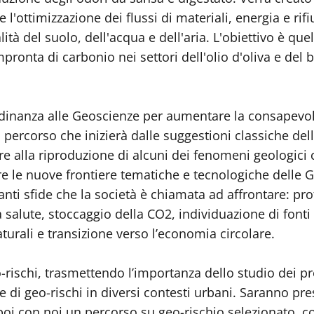
 e l'ottimizzazione dei flussi di materiali, energia e rif
ità del suolo, dell'acqua e dell'aria. L'obiettivo è que
mpronta di carbonio nei settori dell'olio d'oliva e del 
adinanza alle Geoscienze per aumentare la consapevole
un percorso che inizierà dalle suggestioni classiche de
e alla riproduzione di alcuni dei fenomeni geologici 
re le nuove frontiere tematiche e tecnologiche delle G
nti sfide che la società è chiamata ad affrontare: pro
salute, stoccaggio della CO2, individuazione di fonti 
aturali e transizione verso l’economia circolare.
-rischi, trasmettendo l’importanza dello studio dei proc
 di geo-rischi in diversi contesti urbani. Saranno prese
 poi con noi un percorso su geo-rischio selezionato, 