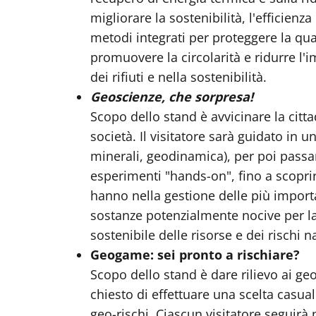
migliorare la sostenibilità, l'efficienza
metodi integrati per proteggere la qual
promuovere la circolarità e ridurre l'i
dei rifiuti e nella sostenibilità.
Geoscienze, che sorpresa!
Scopo dello stand è avvicinare la citt
società. Il visitatore sarà guidato in 
minerali, geodinamica), per poi passar
esperimenti "hands-on", fino a scopri
hanno nella gestione delle più importa
sostanze potenzialmente nocive per la 
sostenibile delle risorse e dei rischi n
Geogame: sei pronto a rischiare?
Scopo dello stand è dare rilievo ai geo
chiesto di effettuare una scelta casuale
geo-rischi. Ciascun visitatore seguirà