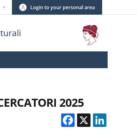
Login to your personal area
N
NGUAGE SWITCHER: CURRENT LANGUAGE
turali
ICERCATORI 2025
Facebook
X
Linked