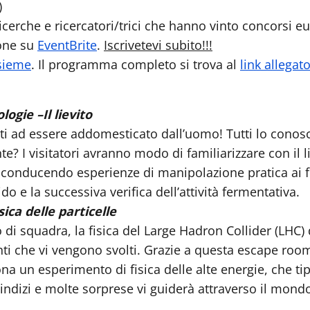
)
icerche e ricercatori/trici che hanno vinto concorsi eu
ione su
EventBrite
.
Iscrivetevi subito!!!
sieme
. Il programma completo si trova al
link allegat
ogie –Il lievito
iventi ad essere addomesticato dall’uomo! Tutti lo conosci
nte? I visitatori avranno modo di familiarizzare con il 
 conducendo esperienze di manipolazione pratica ai fi
do e la successiva verifica dell’attività fermentativa.
ca delle particelle
di squadra, la fisica del Large Hadron Collider (LHC) 
nti che vi vengono svolti. Grazie a questa escape r
na un esperimento di fisica delle alte energie, che ti
dizi e molte sorprese vi guiderà attraverso il mondo 