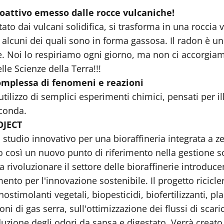
ioattivo emesso dalle rocce vulcaniche!
o dai vulcani solidifica, si trasforma in una roccia
 alcuni dei quali sono in forma gassosa. Il radon è un 
re. Noi lo respiriamo ogni giorno, ma non ci accorgiam
le Scienze della Terra!!!
omplessa di fenomeni e reazioni
tilizzo di semplici esperimenti chimici, pensati per i
rconda.
OJECT
studio innovativo per una bioraffineria integrata a zer
o così un nuovo punto di riferimento nella gestione sos
rivoluzionare il settore delle bioraffinerie introduc
nto per l'innovazione sostenibile. Il progetto riciclerà
stimolanti vegetali, biopesticidi, biofertilizzanti, pl
ni di gas serra, sull'ottimizzazione dei flussi di scar
duzione degli odori da sansa e digestato. Verrà creato