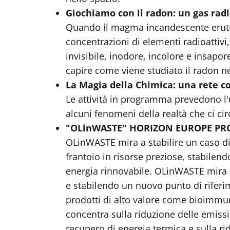
Giochiamo con il radon: un gas rad
Quando il magma incandescente eruttat
concentrazioni di elementi radioattivi,
invisibile, inodore, incolore e insapo
capire come viene studiato il radon nel
La Magia della Chimica: una rete c
Le attività in programma prevedono l'u
alcuni fenomeni della realtà che ci ci
"OLinWASTE" HORIZON EUROPE PR
OLinWASTE mira a stabilire un caso di 
frantoio in risorse preziose, stabilend
energia rinnovabile. OLinWASTE mira a 
e stabilendo un nuovo punto di riferime
prodotti di alto valore come bioimmuno
concentra sulla riduzione delle emissio
recupero di energia termica e sulla ri