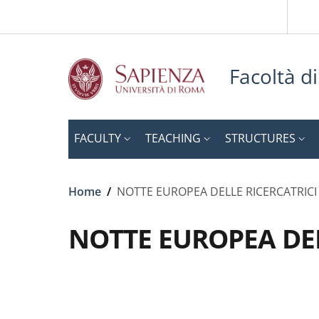
Slim to
Skip to main content
Skip to footer content
Facoltà d
FACULTY
TEACHING
STRUCTURES
Breadcrumb
Home
/
NOTTE EUROPEA DELLE RICERCATRICI 
NOTTE EUROPEA DELL