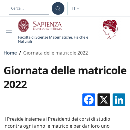
Salta al contenuto principale
Skip to footer content
IT
SELETTORE LINGUA: CURREN
Facoltà di Scienze Matematiche, Fisiche e
Naturali
Briciole di pane
Home
/
Giornata delle matricole 2022
Giornata delle matricole
2022
Facebo
X
Il Preside insieme ai Presidenti dei corsi di studio
incontra ogni anno le matricole per dar loro uno