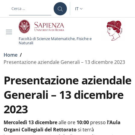
Salta al contenuto principale
Skip to footer content
IT
SELETTORE LINGUA: CURREN
Facoltà di Scienze Matematiche, Fisiche e
Naturali
Briciole di pane
Home
/
Presentazione aziendale Generali – 13 dicembre 2023
Presentazione aziendale
Generali – 13 dicembre
2023
Mercoledì 13 dicembre
alle ore
10:00
presso
l’Aula
Organi Collegiali del Rettorato
si terrà