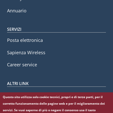
Annuario
SERVIZI
Posta elettronica
Sapienza Wireless
Career service
ALTRI LINK
CIAO
Questo sito utilizza solo cookie tecnici, propri e di terze parti, per il
corretto funzionamento delle pagine web e per il miglioramento dei
Sapienza Store
servizi. Se vuoi saperne di più o negare il consenso usa il tasto