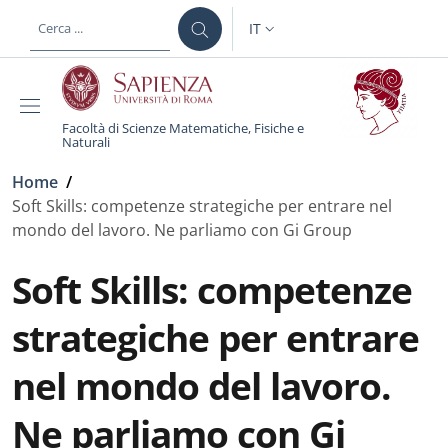
Salta al contenuto principale
Skip to footer content
IT
SELETTORE LINGUA: CURREN
Facoltà di Scienze Matematiche, Fisiche e
Naturali
Briciole di pane
Home
/
Soft Skills: competenze strategiche per entrare nel
mondo del lavoro. Ne parliamo con Gi Group
Soft Skills: competenze
strategiche per entrare
nel mondo del lavoro.
Ne parliamo con Gi