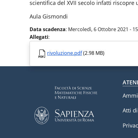
scientifica del XVII secolo infatti riscopre
Aula Gismondi
Data scadenza
:
Mercoledì, 6 Ottobre 2021 - 15
Allegati
:
rivoluzione.pdf
(2.98 MB)
Fo
ATEN
Ammin
Atti d
Priva