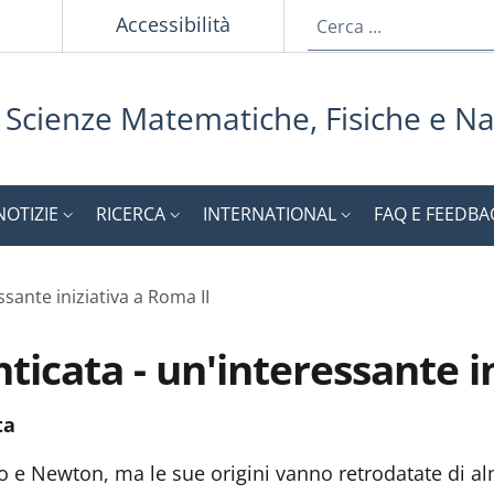
p
Accessibilità
i Scienze Matematiche, Fisiche e Na
NOTIZIE
RICERCA
INTERNATIONAL
FAQ E FEEDBA
ssante iniziativa a Roma II
ticata - un'interessante in
ta
 e Newton, ma le sue origini vanno retrodatate di a