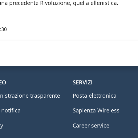
 una precedente Rivoluzione, quella ellenistica.
:30
oter menu
EO
SERVIZI
istrazione trasparente
Posta elettronica
i notifica
Sapienza Wireless
cy
Career service