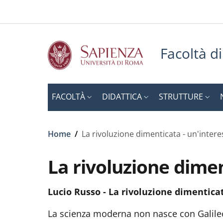
Slim to
Salta al contenuto principale
Skip to footer content
Facoltà d
FACOLTÀ
DIDATTICA
STRUTTURE
Briciole di pane
Home
/
La rivoluzione dimenticata - un'intere
La rivoluzione dimen
Lucio Russo - La rivoluzione dimentica
La scienza moderna non nasce con Galileo