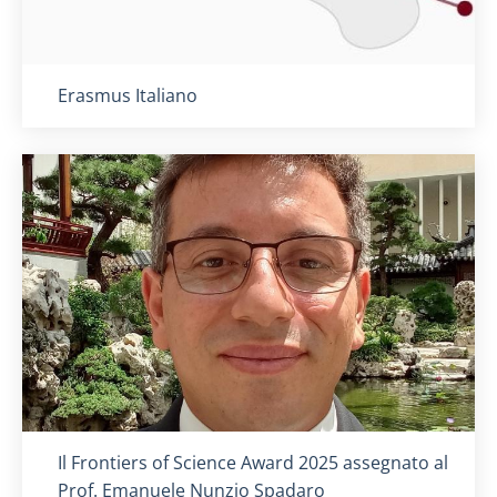
Titolo card
:
Erasmus Italiano
Titolo card
:
Il Frontiers of Science Award 2025 assegnato al
Prof. Emanuele Nunzio Spadaro