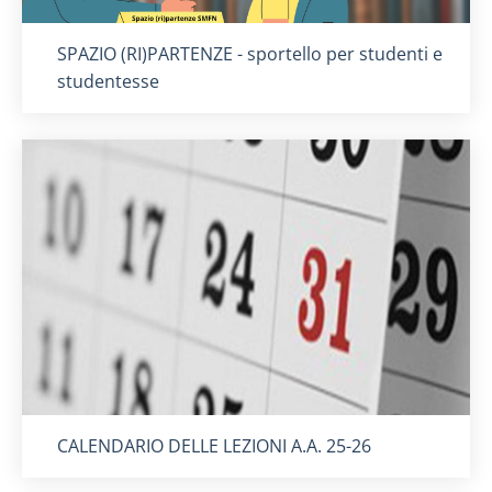
Titolo card
:
SPAZIO (RI)PARTENZE - sportello per studenti e
studentesse
Titolo card
:
CALENDARIO DELLE LEZIONI A.A. 25-26