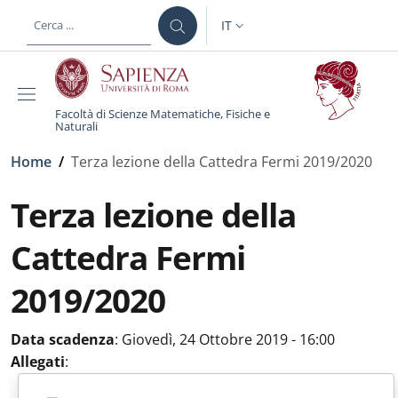
Salta al contenuto principale
Skip to footer content
IT
SELETTORE LINGUA: CURREN
Facoltà di Scienze Matematiche, Fisiche e
Naturali
Briciole di pane
Home
/
Terza lezione della Cattedra Fermi 2019/2020
Terza lezione della
Cattedra Fermi
2019/2020
Data scadenza
:
Giovedì, 24 Ottobre 2019 - 16:00
Allegati
: