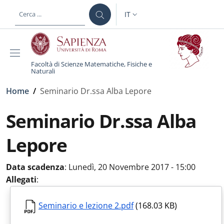
Salta al contenuto principale
Skip to footer content
IT
SELETTORE LINGUA: CURREN
Facoltà di Scienze Matematiche, Fisiche e
Naturali
Briciole di pane
Home
/
Seminario Dr.ssa Alba Lepore
Seminario Dr.ssa Alba
Lepore
Data scadenza
:
Lunedì, 20 Novembre 2017 - 15:00
Allegati
:
Seminario e lezione 2.pdf
(168.03 KB)