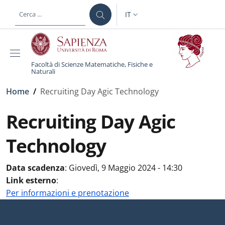
Salta al contenuto principale
Skip to footer content
IT
SELETTORE LINGUA: CURREN
Facoltà di Scienze Matematiche, Fisiche e
Naturali
Briciole di pane
Home
/
Recruiting Day Agic Technology
Recruiting Day Agic
Technology
Data scadenza
:
Giovedì, 9 Maggio 2024 - 14:30
Link esterno
:
Per informazioni e prenotazione