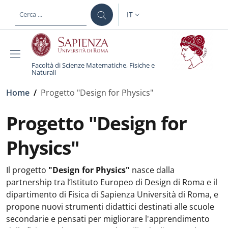
Salta al contenuto principale
Skip to footer content
IT
SELETTORE LINGUA: CURREN
Facoltà di Scienze Matematiche, Fisiche e
Naturali
Briciole di pane
Home
/
Progetto "Design for Physics"
Progetto "Design for
Physics"
Il progetto
"Design for Physics"
nasce dalla
partnership tra l’Istituto Europeo di Design di Roma e il
dipartimento di Fisica di Sapienza Università di Roma, e
propone nuovi strumenti didattici destinati alle scuole
secondarie e pensati per migliorare l'apprendimento