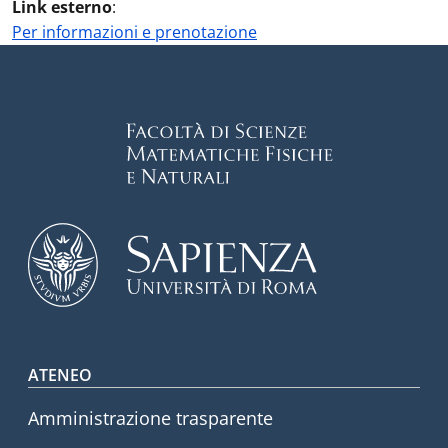
Link esterno
:
Per informazioni e prenotazione
Footer menu
ATENEO
Amministrazione trasparente