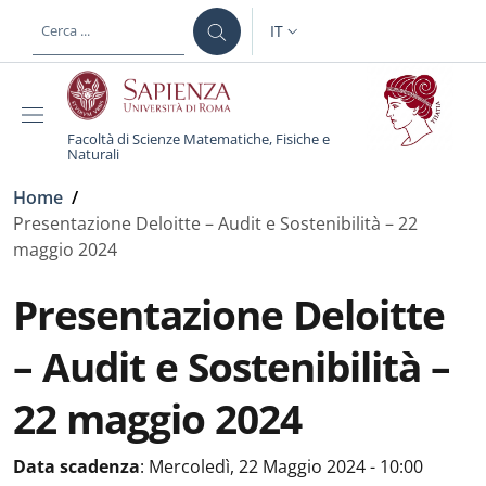
Salta al contenuto principale
Skip to footer content
IT
SELETTORE LINGUA: CURREN
Facoltà di Scienze Matematiche, Fisiche e
Naturali
Briciole di pane
Home
/
Presentazione Deloitte – Audit e Sostenibilità – 22
maggio 2024
Presentazione Deloitte
– Audit e Sostenibilità –
22 maggio 2024
Data scadenza
:
Mercoledì, 22 Maggio 2024 - 10:00