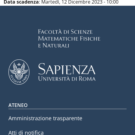
Data scadenza
:
Martedì, 12 Dicembre 2023 - 10:00
Footer menu
ATENEO
Amministrazione trasparente
Atti di notifica