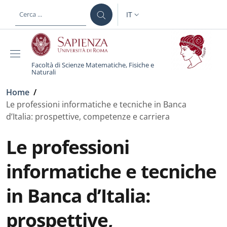
Salta al contenuto principale
Skip to footer content
IT
SELETTORE LINGUA: CURREN
Facoltà di Scienze Matematiche, Fisiche e
Naturali
Briciole di pane
Home
/
Le professioni informatiche e tecniche in Banca
d’Italia: prospettive, competenze e carriera
Le professioni
informatiche e tecniche
in Banca d’Italia:
prospettive,