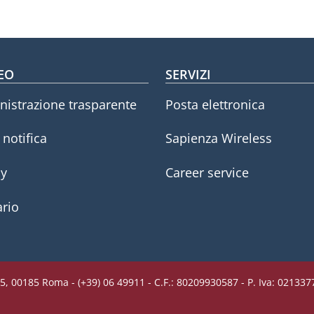
oter menu
EO
SERVIZI
istrazione trasparente
Posta elettronica
i notifica
Sapienza Wireless
cy
Career service
rio
5, 00185 Roma - (+39) 06 49911 - C.F.: 80209930587 - P. Iva: 02133