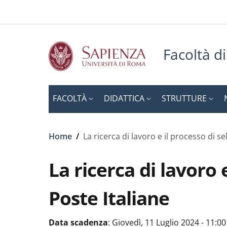
Slim to
Salta al contenuto principale
Skip to footer content
Facoltà d
FACOLTÀ
DIDATTICA
STRUTTURE
Briciole di pane
Home
/
La ricerca di lavoro e il processo di s
La ricerca di lavoro
Poste Italiane
Data scadenza
:
Giovedì, 11 Luglio 2024 - 11:00