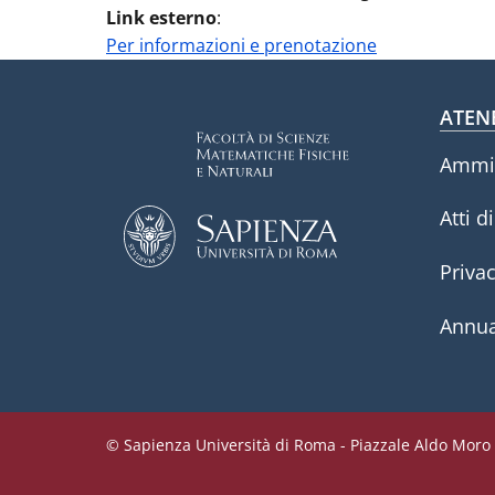
Link esterno
:
Per informazioni e prenotazione
Fo
ATEN
Ammin
Atti d
Priva
Annua
© Sapienza Università di Roma - Piazzale Aldo Moro 