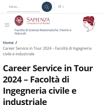
Salta al contenuto principale
Skip to footer content
IT
SELETTORE LINGUA: CURREN
Facoltà di Scienze Matematiche, Fisiche e
Naturali
Briciole di pane
Home
/
Career Service in Tour 2024 – Facoltà di Ingegneria
civile e industriale
Career Service in Tour
2024 – Facoltà di
Ingegneria civile e
industriale