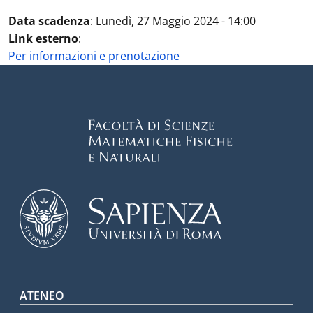
Data scadenza
:
Lunedì, 27 Maggio 2024 - 14:00
Link esterno
:
Per informazioni e prenotazione
Footer menu
ATENEO