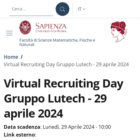
Salta al contenuto principale
Skip to footer content
IT
SELETTORE LINGUA: CURREN
Facoltà di Scienze Matematiche, Fisiche e
Naturali
Briciole di pane
Home
/
Virtual Recruiting Day Gruppo Lutech - 29 aprile 2024
Virtual Recruiting Day
Gruppo Lutech - 29
aprile 2024
Data scadenza
:
Lunedì, 29 Aprile 2024 - 10:00
Link esterno
: