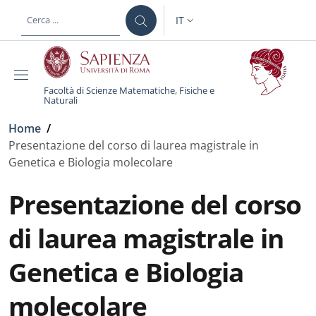
Salta al contenuto principale
Skip to footer content
IT
SELETTORE LINGUA: CURREN
Facoltà di Scienze Matematiche, Fisiche e
Naturali
Briciole di pane
Home
/
Presentazione del corso di laurea magistrale in
Genetica e Biologia molecolare
Presentazione del corso
di laurea magistrale in
Genetica e Biologia
molecolare