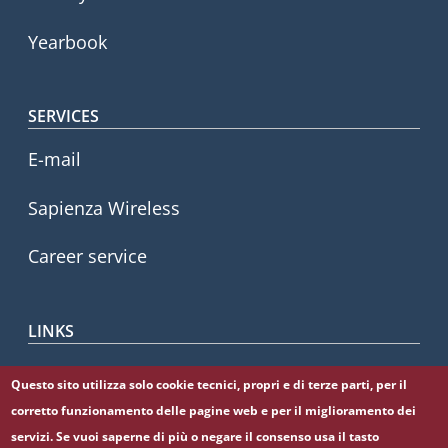
Yearbook
SERVICES
E-mail
Sapienza Wireless
Career service
LINKS
CIAO
Questo sito utilizza solo cookie tecnici, propri e di terze parti, per il
corretto funzionamento delle pagine web e per il miglioramento dei
Sapienza Store
servizi. Se vuoi saperne di più o negare il consenso usa il tasto