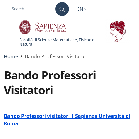
Skip to main content
Skip to footer content
EN
LANGUAGE SWITCHER: CURR
Facoltà di Scienze Matematiche, Fisiche e
Naturali
Breadcrumb
Home
/
Bando Professori Visitatori
Bando Professori
Visitatori
Bando Professori visitatori | Sapienza Università di
Roma