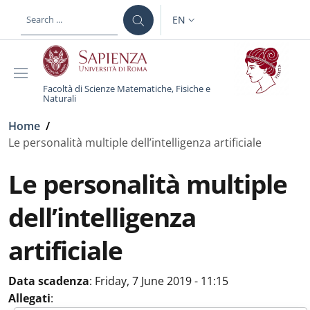
Skip to main content
Skip to footer content
EN
LANGUAGE SWITCHER: CURR
Facoltà di Scienze Matematiche, Fisiche e
Naturali
Breadcrumb
Home
/
Le personalità multiple dell’intelligenza artificiale
Le personalità multiple
dell’intelligenza
artificiale
Data scadenza
:
Friday, 7 June 2019 - 11:15
Allegati
: