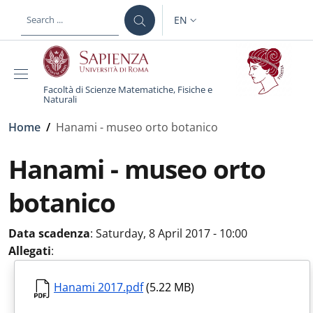
Skip to main content
Skip to footer content
EN
LANGUAGE SWITCHER: CURR
Facoltà di Scienze Matematiche, Fisiche e
Naturali
Breadcrumb
Home
/
Hanami - museo orto botanico
Hanami - museo orto
botanico
Data scadenza
:
Saturday, 8 April 2017 - 10:00
Allegati
:
Hanami 2017.pdf
(5.22 MB)