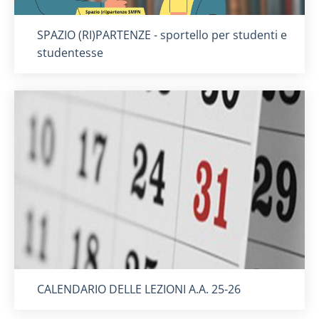
Titolo card
:
SPAZIO (RI)PARTENZE - sportello per studenti e
studentesse
Titolo card
:
CALENDARIO DELLE LEZIONI A.A. 25-26