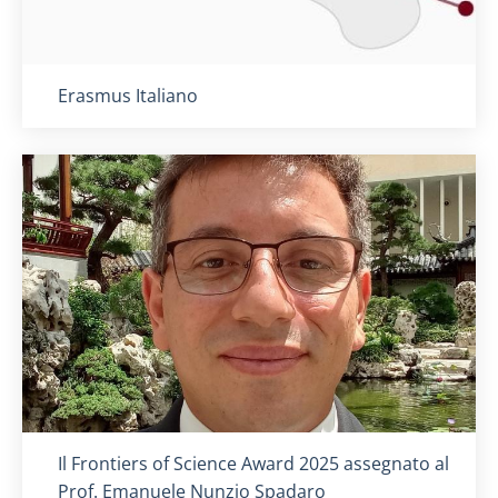
Titolo card
:
Erasmus Italiano
Titolo card
:
Il Frontiers of Science Award 2025 assegnato al
Prof. Emanuele Nunzio Spadaro