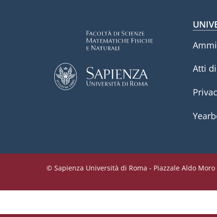
Fo
UNIV
Ammin
Atti d
Priva
Yearb
© Sapienza Università di Roma - Piazzale Aldo Moro 