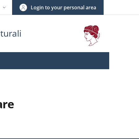
Login to your personal area
N
NGUAGE SWITCHER: CURRENT LANGUAGE
turali
are