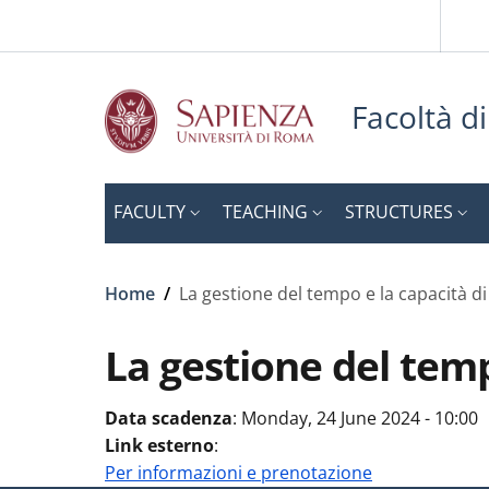
Slim to
Skip to main content
Skip to footer content
Facoltà d
FACULTY
TEACHING
STRUCTURES
Breadcrumb
Home
/
La gestione del tempo e la capacità di
La gestione del temp
Data scadenza
:
Monday, 24 June 2024 - 10:00
Link esterno
:
Per informazioni e prenotazione