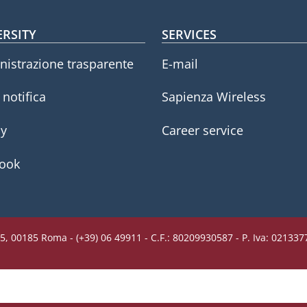
oter menu
ERSITY
SERVICES
istrazione trasparente
E-mail
i notifica
Sapienza Wireless
cy
Career service
ook
5, 00185 Roma - (+39) 06 49911 - C.F.: 80209930587 - P. Iva: 02133