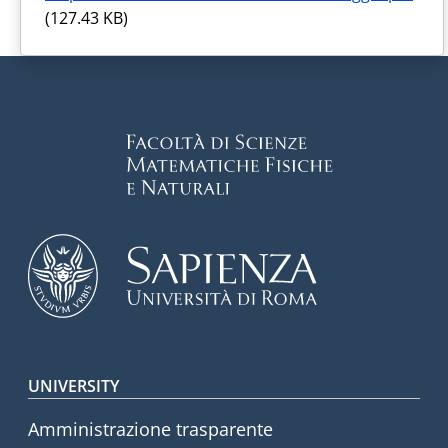
(127.43 KB)
Footer menu
UNIVERSITY
Amministrazione trasparente