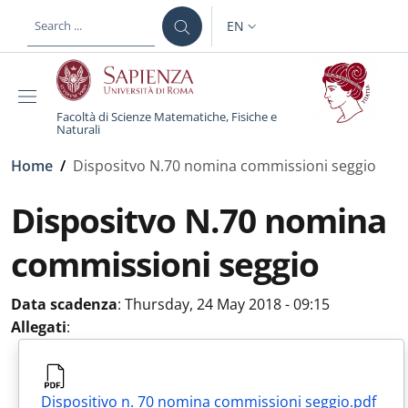
Skip to main content
Skip to footer content
EN
LANGUAGE SWITCHER: CURR
Facoltà di Scienze Matematiche, Fisiche e
Naturali
Breadcrumb
Home
/
Dispositvo N.70 nomina commissioni seggio
Dispositvo N.70 nomina
commissioni seggio
Data scadenza
:
Thursday, 24 May 2018 - 09:15
Allegati
:
Dispositivo n. 70 nomina commissioni seggio.pdf