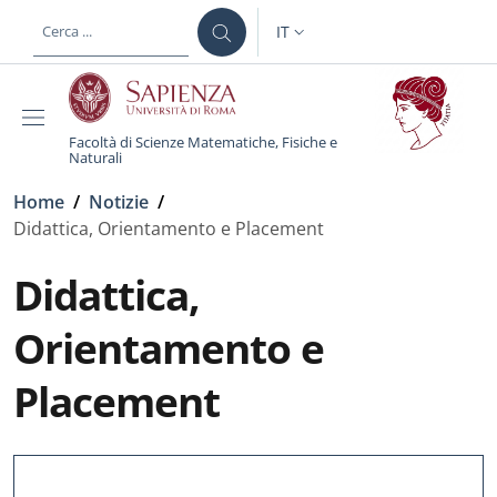
Salta al contenuto principale
Skip to footer content
IT
SELETTORE LINGUA: CURREN
Facoltà di Scienze Matematiche, Fisiche e
Naturali
Briciole di pane
Home
/
Notizie
/
Didattica, Orientamento e Placement
Didattica,
Orientamento e
Placement