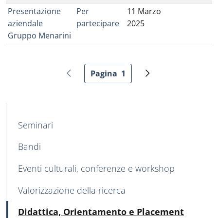
Presentazione
Per
11 Marzo
aziendale
partecipare
2025
Gruppo Menarini
Paginazione
Pagina
1
Pagina precedente
Pagina attuale
Pagina successiva
MAIN NAVIGATION
Seminari
Bandi
Eventi culturali, conferenze e workshop
Valorizzazione della ricerca
Attivo
Didattica, Orientamento e Placement