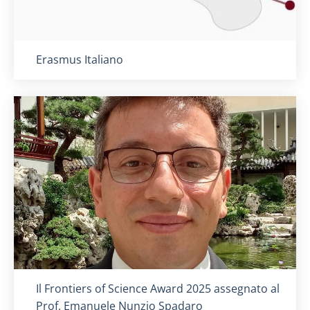
Titolo card
:
Erasmus Italiano
Titolo card
:
Il Frontiers of Science Award 2025 assegnato al
Prof. Emanuele Nunzio Spadaro