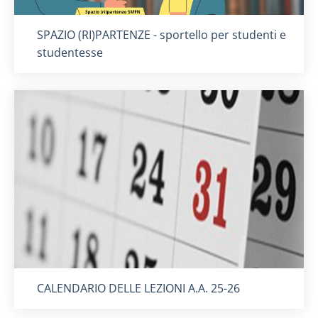
Titolo card
:
SPAZIO (RI)PARTENZE - sportello per studenti e
studentesse
Titolo card
:
CALENDARIO DELLE LEZIONI A.A. 25-26