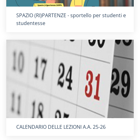
Titolo card
:
SPAZIO (RI)PARTENZE - sportello per studenti e
studentesse
Titolo card
:
CALENDARIO DELLE LEZIONI A.A. 25-26