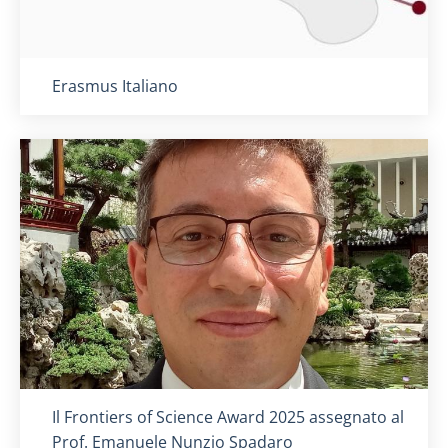
Titolo card
:
Erasmus Italiano
Titolo card
:
Il Frontiers of Science Award 2025 assegnato al
Prof. Emanuele Nunzio Spadaro